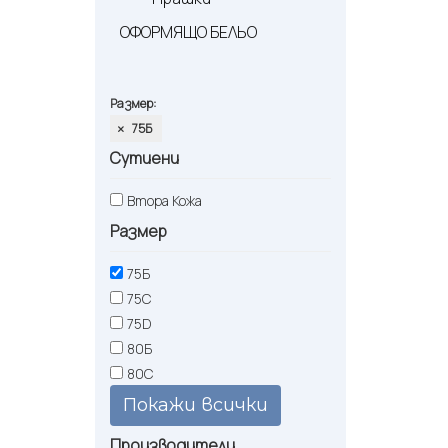
ОФОРМЯЩО БЕЛЬО
Размер:
75Б
Сутиени
Втора Кожа
Размер
75Б
75С
75D
80Б
80С
Покажи всички
Производители