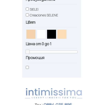
SIELEI
Creaciones SELENE
Цвят
Цена от
0
до
1
Промоция