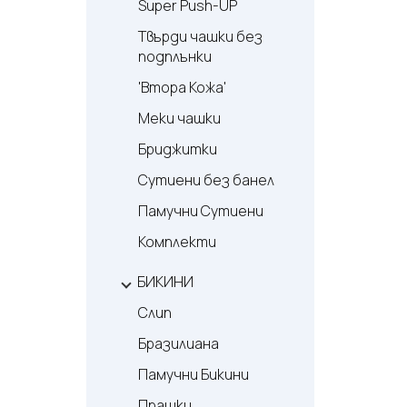
Super Push-UP
Твърди чашки без
подплънки
'Втора Кожа'
Меки чашки
Бриджитки
Сутиени без банел
Памучни Сутиени
Комплекти
БИКИНИ
Слип
Бразилиана
Памучни Бикини
Прашки