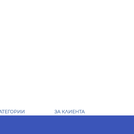
АТЕГОРИИ
ЗА КЛИЕНТА
ени
Общи условия
ъже
Поръчка и доставка
орапогащници
Връщане и замяна