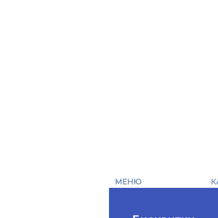
МЕНЮ
К
Начало
Ж
За нас
М
Продукти
Ч