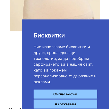
Бисквитки
Всички
Ние използваме бисквитки и
други, проследяващи,
технологии, за да подобрим
сърфирането ви в нашия сайт,
като ви покажем
0884 035 895
Тел.:
персонализирано съдържание и
Е-mail:
info@intimissima.bg
реклами.
Съгласен съм
Аз отказвам